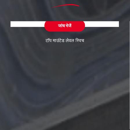
जांच भेजें
टॉप माउंटेड लेवल स्विच